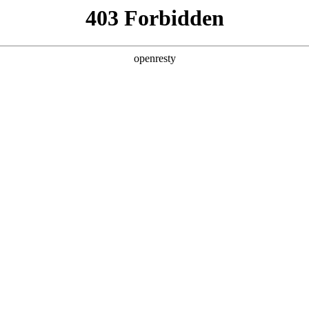
产品及服务
行业解决方案
合作伙伴
投资者关系
国际问学
智算基础设施
算力调度加速
智