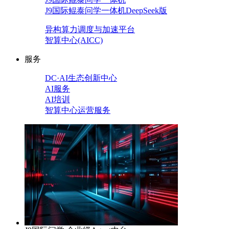
J9国际鲲泰问学一体机DeepSeek版
异构算力调度与加速平台
智算中心(AICC)
服务
DC·AI生态创新中心
AI服务
AI培训
智算中心运营服务